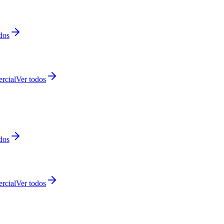
dos
rcial
Ver todos
dos
rcial
Ver todos