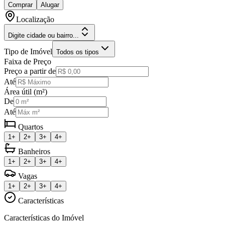
Comprar
Alugar
Localização
Digite cidade ou bairro...
Tipo de Imóvel
Todos os tipos
Faixa de Preço
Preço a partir de
Até
Área útil (m²)
De
Até
Quartos
1+
2+
3+
4+
Banheiros
1+
2+
3+
4+
Vagas
1+
2+
3+
4+
Características
Características do Imóvel