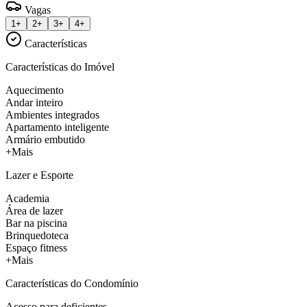
Vagas
1+
2+
3+
4+
Características
Características do Imóvel
Aquecimento
Andar inteiro
Ambientes integrados
Apartamento inteligente
Armário embutido
+Mais
Lazer e Esporte
Academia
Área de lazer
Bar na piscina
Brinquedoteca
Espaço fitness
+Mais
Características do Condomínio
Acesso para deficientes