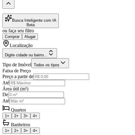
Busca Inteligente com IA
Beta
ou faça seu filtro
Comprar
Alugar
Localização
Digite cidade ou bairro...
Tipo de Imóvel
Todos os tipos
Faixa de Preço
Preço a partir de
Até
Área útil (m²)
De
Até
Quartos
1+
2+
3+
4+
Banheiros
1+
2+
3+
4+