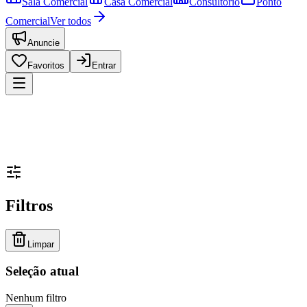
Sala Comercial
Casa Comercial
Consultório
Ponto
Comercial
Ver todos
Anuncie
Favoritos
Entrar
Filtros
Limpar
Seleção atual
Nenhum filtro