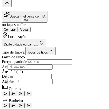
Busca Inteligente com IA
Beta
ou faça seu filtro
Comprar
Alugar
Localização
Digite cidade ou bairro...
Tipo de Imóvel
Todos os tipos
Faixa de Preço
Preço a partir de
Até
Área útil (m²)
De
Até
Quartos
1+
2+
3+
4+
Banheiros
1+
2+
3+
4+