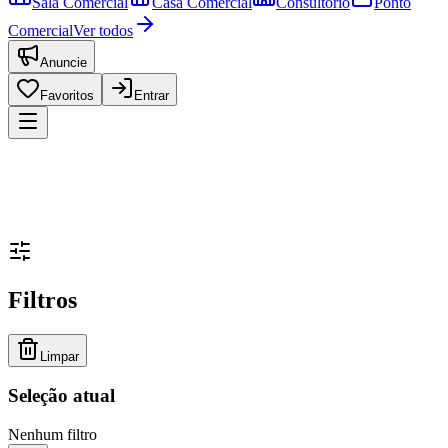
Sala Comercial
Casa Comercial
Consultório
Ponto
Comercial
Ver todos
Anuncie
Favoritos
Entrar
Filtros
Limpar
Seleção atual
Nenhum filtro