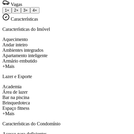
Vagas
1+
2+
3+
4+
Características
Características do Imóvel
Aquecimento
Andar inteiro
Ambientes integrados
Apartamento inteligente
Armário embutido
+Mais
Lazer e Esporte
Academia
Área de lazer
Bar na piscina
Brinquedoteca
Espaço fitness
+Mais
Características do Condomínio
Acesso para deficientes