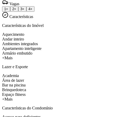
Vagas
1+
2+
3+
4+
Características
Características do Imóvel
Aquecimento
Andar inteiro
Ambientes integrados
Apartamento inteligente
Armário embutido
+Mais
Lazer e Esporte
Academia
Área de lazer
Bar na piscina
Brinquedoteca
Espaço fitness
+Mais
Características do Condomínio
Acesso para deficientes