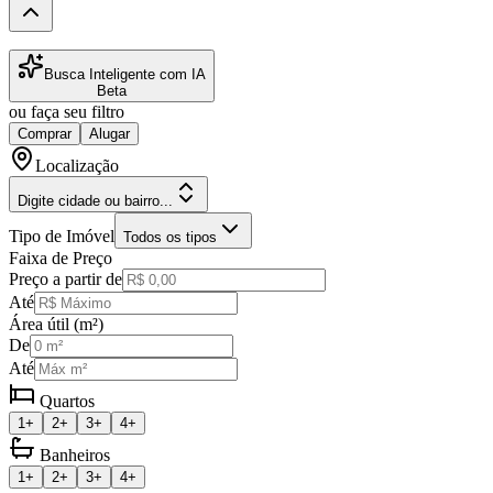
Busca Inteligente com IA
Beta
ou faça seu filtro
Comprar
Alugar
Localização
Digite cidade ou bairro...
Tipo de Imóvel
Todos os tipos
Faixa de Preço
Preço a partir de
Até
Área útil (m²)
De
Até
Quartos
1+
2+
3+
4+
Banheiros
1+
2+
3+
4+