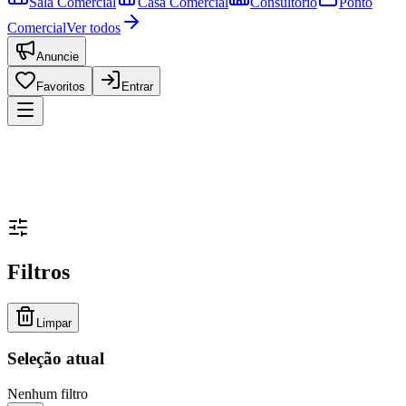
Sala Comercial
Casa Comercial
Consultório
Ponto
Comercial
Ver todos
Anuncie
Favoritos
Entrar
Filtros
Limpar
Seleção atual
Nenhum filtro