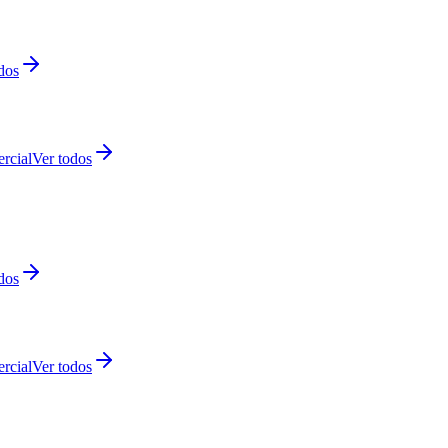
dos
rcial
Ver todos
dos
rcial
Ver todos