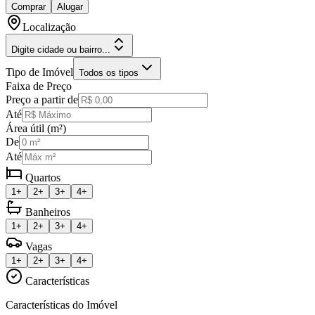
Comprar
Alugar
Localização
Digite cidade ou bairro...
Tipo de Imóvel
Todos os tipos
Faixa de Preço
Preço a partir de
Até
Área útil (m²)
De
Até
Quartos
1+
2+
3+
4+
Banheiros
1+
2+
3+
4+
Vagas
1+
2+
3+
4+
Características
Características do Imóvel