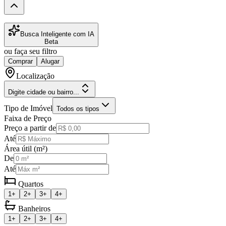
Busca Inteligente com IA
Beta
ou faça seu filtro
Comprar
Alugar
Localização
Digite cidade ou bairro...
Tipo de Imóvel
Todos os tipos
Faixa de Preço
Preço a partir de
Até
Área útil (m²)
De
Até
Quartos
1+
2+
3+
4+
Banheiros
1+
2+
3+
4+