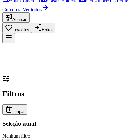
Sala Comercial
Casa Comercial
Consultório
Ponto
Comercial
Ver todos
Anuncie
Favoritos
Entrar
Filtros
Limpar
Seleção atual
Nenhum filtro