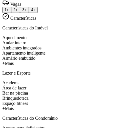
Vagas
1+
2+
3+
4+
Características
Características do Imóvel
Aquecimento
Andar inteiro
Ambientes integrados
Apartamento inteligente
Armário embutido
+Mais
Lazer e Esporte
Academia
Área de lazer
Bar na piscina
Brinquedoteca
Espaço fitness
+Mais
Características do Condomínio
Acesso para deficientes