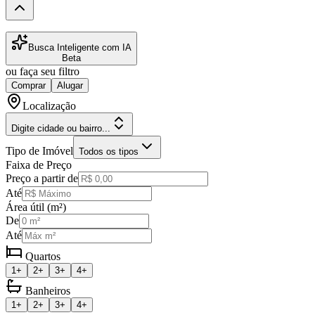
Busca Inteligente com IA
Beta
ou faça seu filtro
Comprar
Alugar
Localização
Digite cidade ou bairro...
Tipo de Imóvel
Todos os tipos
Faixa de Preço
Preço a partir de
Até
Área útil (m²)
De
Até
Quartos
1+
2+
3+
4+
Banheiros
1+
2+
3+
4+