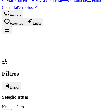
Sala Comercial
Casa Comercial
Consultório
Ponto
Comercial
Ver todos
Anuncie
Favoritos
Entrar
Filtros
Limpar
Seleção atual
Nenhum filtro