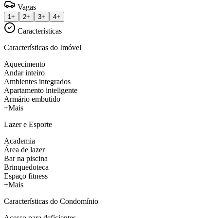
Vagas
1+
2+
3+
4+
Características
Características do Imóvel
Aquecimento
Andar inteiro
Ambientes integrados
Apartamento inteligente
Armário embutido
+Mais
Lazer e Esporte
Academia
Área de lazer
Bar na piscina
Brinquedoteca
Espaço fitness
+Mais
Características do Condomínio
Acesso para deficientes