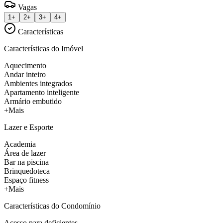
Vagas
1+
2+
3+
4+
Características
Características do Imóvel
Aquecimento
Andar inteiro
Ambientes integrados
Apartamento inteligente
Armário embutido
+Mais
Lazer e Esporte
Academia
Área de lazer
Bar na piscina
Brinquedoteca
Espaço fitness
+Mais
Características do Condomínio
Acesso para deficientes