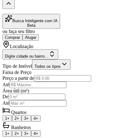
Busca Inteligente com IA
Beta
ou faça seu filtro
Comprar
Alugar
Localização
Digite cidade ou bairro...
Tipo de Imóvel
Todos os tipos
Faixa de Preço
Preço a partir de
Até
Área útil (m²)
De
Até
Quartos
1+
2+
3+
4+
Banheiros
1+
2+
3+
4+