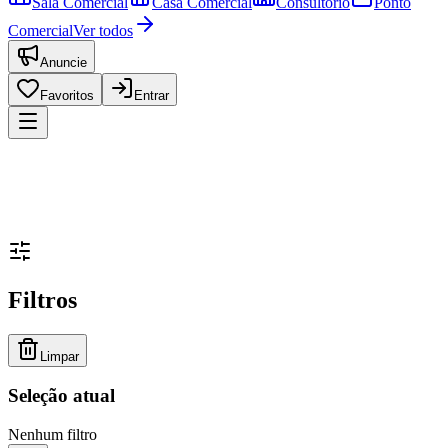
Sala Comercial
Casa Comercial
Consultório
Ponto
Comercial
Ver todos
Anuncie
Favoritos
Entrar
Filtros
Limpar
Seleção atual
Nenhum filtro