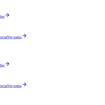
dos
rcial
Ver todos
dos
rcial
Ver todos