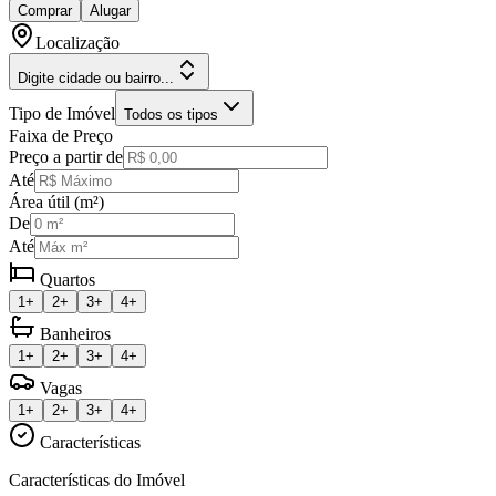
Comprar
Alugar
Localização
Digite cidade ou bairro...
Tipo de Imóvel
Todos os tipos
Faixa de Preço
Preço a partir de
Até
Área útil (m²)
De
Até
Quartos
1+
2+
3+
4+
Banheiros
1+
2+
3+
4+
Vagas
1+
2+
3+
4+
Características
Características do Imóvel