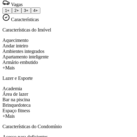
Vagas
1+
2+
3+
4+
Características
Características do Imóvel
Aquecimento
Andar inteiro
Ambientes integrados
Apartamento inteligente
Armário embutido
+Mais
Lazer e Esporte
Academia
Área de lazer
Bar na piscina
Brinquedoteca
Espaço fitness
+Mais
Características do Condomínio
Acesso para deficientes