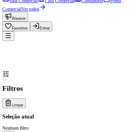
Sala Comercial
Casa Comercial
Consultório
Ponto
Comercial
Ver todos
Anuncie
Favoritos
Entrar
Filtros
Limpar
Seleção atual
Nenhum filtro