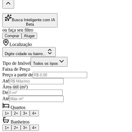
Busca Inteligente com IA
Beta
ou faça seu filtro
Comprar
Alugar
Localização
Digite cidade ou bairro...
Tipo de Imóvel
Todos os tipos
Faixa de Preço
Preço a partir de
Até
Área útil (m²)
De
Até
Quartos
1+
2+
3+
4+
Banheiros
1+
2+
3+
4+