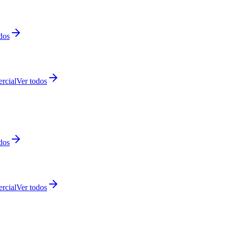
dos
rcial
Ver todos
dos
rcial
Ver todos