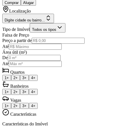
Comprar
Alugar
Localização
Digite cidade ou bairro...
Tipo de Imóvel
Todos os tipos
Faixa de Preço
Preço a partir de
Até
Área útil (m²)
De
Até
Quartos
1+
2+
3+
4+
Banheiros
1+
2+
3+
4+
Vagas
1+
2+
3+
4+
Características
Características do Imóvel