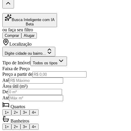
Busca Inteligente com IA
Beta
ou faça seu filtro
Comprar
Alugar
Localização
Digite cidade ou bairro...
Tipo de Imóvel
Todos os tipos
Faixa de Preço
Preço a partir de
Até
Área útil (m²)
De
Até
Quartos
1+
2+
3+
4+
Banheiros
1+
2+
3+
4+