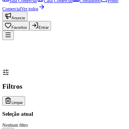
Sala Comercial
Casa Comercial
Consultório
Ponto
Comercial
Ver todos
Anuncie
Favoritos
Entrar
Filtros
Limpar
Seleção atual
Nenhum filtro