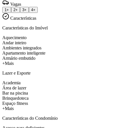
Vagas
1+
2+
3+
4+
Características
Características do Imóvel
Aquecimento
Andar inteiro
Ambientes integrados
Apartamento inteligente
Armário embutido
+Mais
Lazer e Esporte
Academia
Área de lazer
Bar na piscina
Brinquedoteca
Espaço fitness
+Mais
Características do Condomínio
Acesso para deficientes