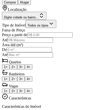
Comprar
Alugar
Localização
Digite cidade ou bairro...
Tipo de Imóvel
Todos os tipos
Faixa de Preço
Preço a partir de
Até
Área útil (m²)
De
Até
Quartos
1+
2+
3+
4+
Banheiros
1+
2+
3+
4+
Vagas
1+
2+
3+
4+
Características
Características do Imóvel