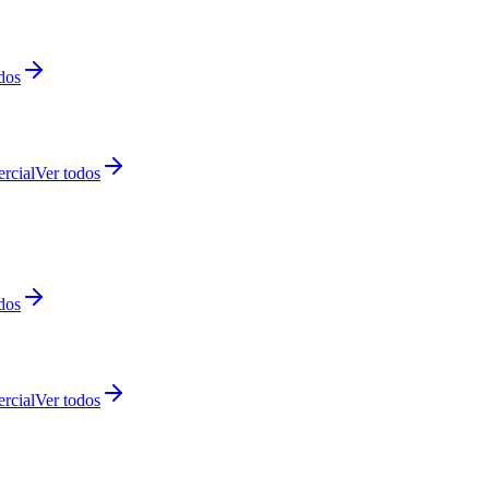
dos
rcial
Ver todos
dos
rcial
Ver todos