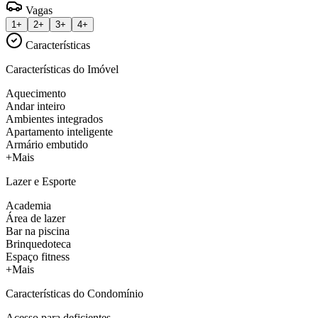
Vagas
1+
2+
3+
4+
Características
Características do Imóvel
Aquecimento
Andar inteiro
Ambientes integrados
Apartamento inteligente
Armário embutido
+Mais
Lazer e Esporte
Academia
Área de lazer
Bar na piscina
Brinquedoteca
Espaço fitness
+Mais
Características do Condomínio
Acesso para deficientes