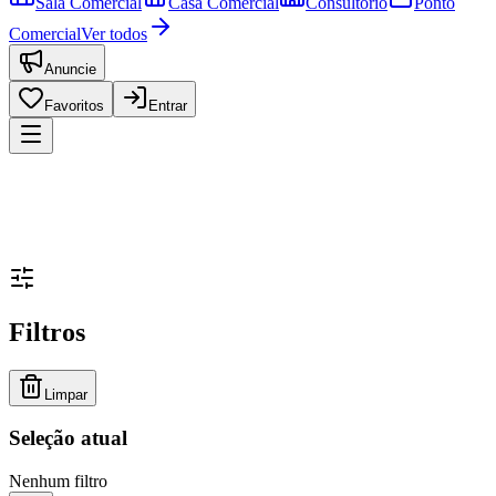
Sala Comercial
Casa Comercial
Consultório
Ponto
Comercial
Ver todos
Anuncie
Favoritos
Entrar
Filtros
Limpar
Seleção atual
Nenhum filtro