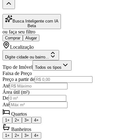
Busca Inteligente com IA
Beta
ou faça seu filtro
Comprar
Alugar
Localização
Digite cidade ou bairro...
Tipo de Imóvel
Todos os tipos
Faixa de Preço
Preço a partir de
Até
Área útil (m²)
De
Até
Quartos
1+
2+
3+
4+
Banheiros
1+
2+
3+
4+