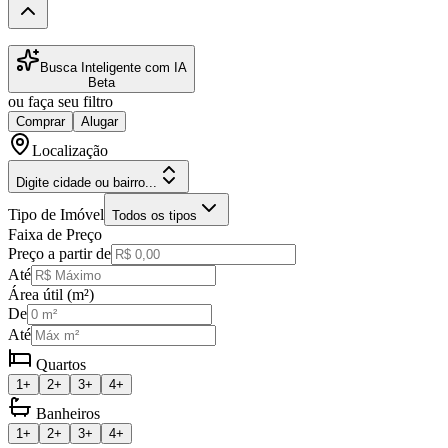
Busca Inteligente com IA
Beta
ou faça seu filtro
Comprar
Alugar
Localização
Digite cidade ou bairro...
Tipo de Imóvel
Todos os tipos
Faixa de Preço
Preço a partir de
Até
Área útil (m²)
De
Até
Quartos
1+
2+
3+
4+
Banheiros
1+
2+
3+
4+