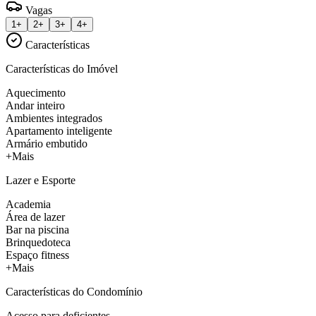
Vagas
1+
2+
3+
4+
Características
Características do Imóvel
Aquecimento
Andar inteiro
Ambientes integrados
Apartamento inteligente
Armário embutido
+Mais
Lazer e Esporte
Academia
Área de lazer
Bar na piscina
Brinquedoteca
Espaço fitness
+Mais
Características do Condomínio
Acesso para deficientes