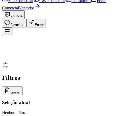
Sala Comercial
Casa Comercial
Consultório
Ponto
Comercial
Ver todos
Anuncie
Favoritos
Entrar
Filtros
Limpar
Seleção atual
Nenhum filtro