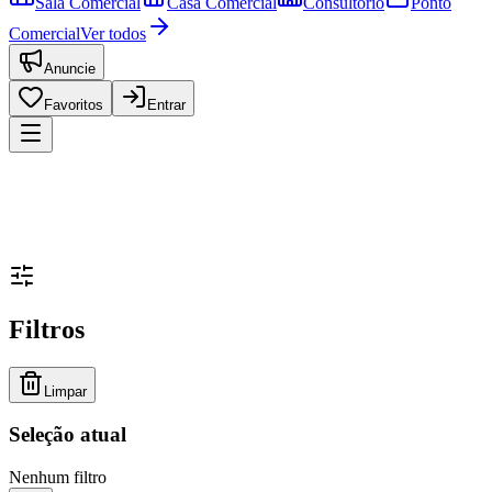
Sala Comercial
Casa Comercial
Consultório
Ponto
Comercial
Ver todos
Anuncie
Favoritos
Entrar
Filtros
Limpar
Seleção atual
Nenhum filtro