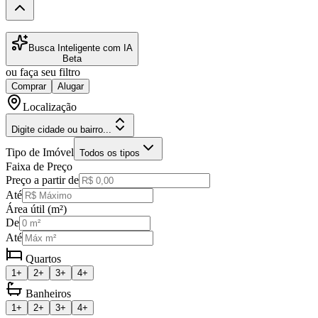
Busca Inteligente com IA
Beta
ou faça seu filtro
Comprar
Alugar
Localização
Digite cidade ou bairro...
Tipo de Imóvel
Todos os tipos
Faixa de Preço
Preço a partir de
Até
Área útil (m²)
De
Até
Quartos
1+
2+
3+
4+
Banheiros
1+
2+
3+
4+