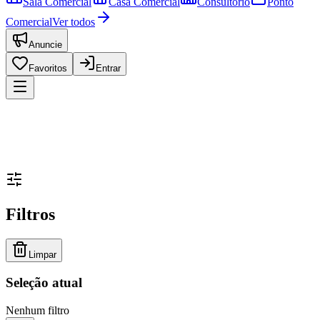
Sala Comercial
Casa Comercial
Consultório
Ponto
Comercial
Ver todos
Anuncie
Favoritos
Entrar
Filtros
Limpar
Seleção atual
Nenhum filtro