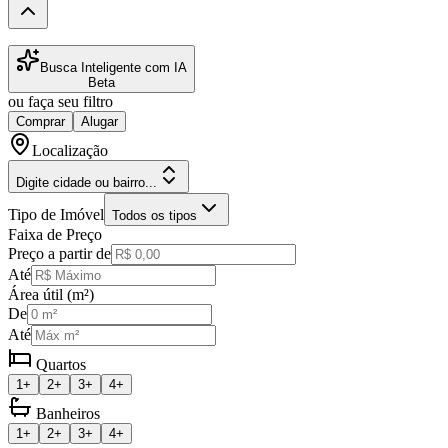
Busca Inteligente com IA
Beta
ou faça seu filtro
Comprar
Alugar
Localização
Digite cidade ou bairro...
Tipo de Imóvel
Todos os tipos
Faixa de Preço
Preço a partir de
Até
Área útil (m²)
De
Até
Quartos
1+
2+
3+
4+
Banheiros
1+
2+
3+
4+