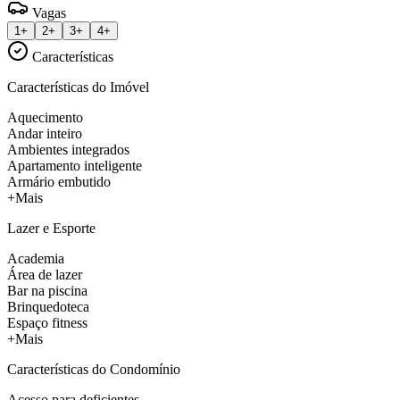
Vagas
1+
2+
3+
4+
Características
Características do Imóvel
Aquecimento
Andar inteiro
Ambientes integrados
Apartamento inteligente
Armário embutido
+Mais
Lazer e Esporte
Academia
Área de lazer
Bar na piscina
Brinquedoteca
Espaço fitness
+Mais
Características do Condomínio
Acesso para deficientes