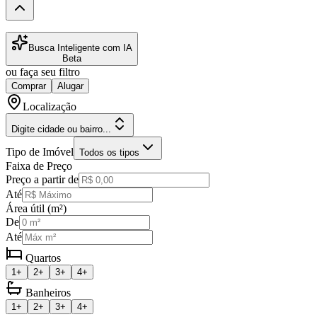
Busca Inteligente com IA
Beta
ou faça seu filtro
Comprar
Alugar
Localização
Digite cidade ou bairro...
Tipo de Imóvel
Todos os tipos
Faixa de Preço
Preço a partir de
Até
Área útil (m²)
De
Até
Quartos
1+
2+
3+
4+
Banheiros
1+
2+
3+
4+