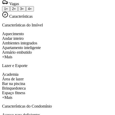
Vagas
1+
2+
3+
4+
Características
Características do Imóvel
Aquecimento
Andar inteiro
Ambientes integrados
Apartamento inteligente
Armário embutido
+Mais
Lazer e Esporte
Academia
Área de lazer
Bar na piscina
Brinquedoteca
Espaço fitness
+Mais
Características do Condomínio
Acesso para deficientes