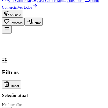
Sala Comercial
Casa Comercial
Consultório
Ponto
Comercial
Ver todos
Anuncie
Favoritos
Entrar
Filtros
Limpar
Seleção atual
Nenhum filtro