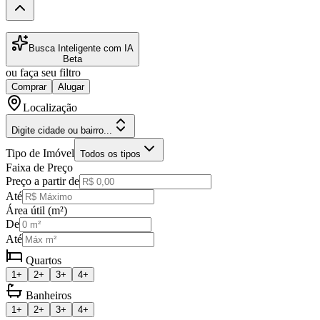
Busca Inteligente com IA
Beta
ou faça seu filtro
Comprar
Alugar
Localização
Digite cidade ou bairro...
Tipo de Imóvel
Todos os tipos
Faixa de Preço
Preço a partir de
Até
Área útil (m²)
De
Até
Quartos
1+
2+
3+
4+
Banheiros
1+
2+
3+
4+