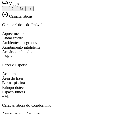
Vagas
1+
2+
3+
4+
Características
Características do Imóvel
Aquecimento
Andar inteiro
Ambientes integrados
Apartamento inteligente
Armário embutido
+Mais
Lazer e Esporte
Academia
Área de lazer
Bar na piscina
Brinquedoteca
Espaço fitness
+Mais
Características do Condomínio
Acesso para deficientes