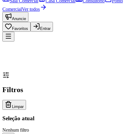
Sala Comercial
Casa Comercial
Consultório
Ponto
Comercial
Ver todos
Anuncie
Favoritos
Entrar
Filtros
Limpar
Seleção atual
Nenhum filtro