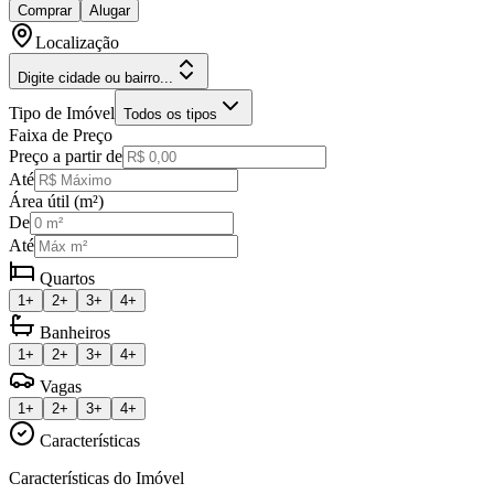
Comprar
Alugar
Localização
Digite cidade ou bairro...
Tipo de Imóvel
Todos os tipos
Faixa de Preço
Preço a partir de
Até
Área útil (m²)
De
Até
Quartos
1+
2+
3+
4+
Banheiros
1+
2+
3+
4+
Vagas
1+
2+
3+
4+
Características
Características do Imóvel