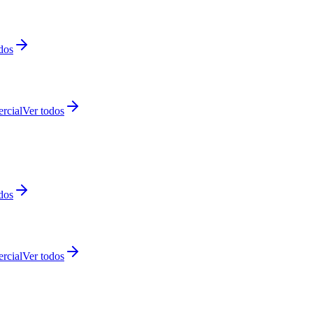
dos
rcial
Ver todos
dos
rcial
Ver todos