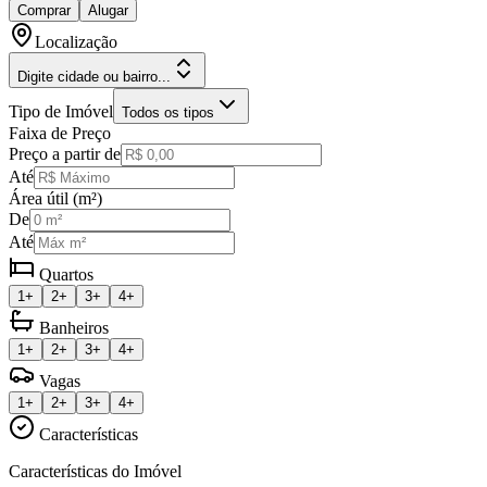
Comprar
Alugar
Localização
Digite cidade ou bairro...
Tipo de Imóvel
Todos os tipos
Faixa de Preço
Preço a partir de
Até
Área útil (m²)
De
Até
Quartos
1+
2+
3+
4+
Banheiros
1+
2+
3+
4+
Vagas
1+
2+
3+
4+
Características
Características do Imóvel