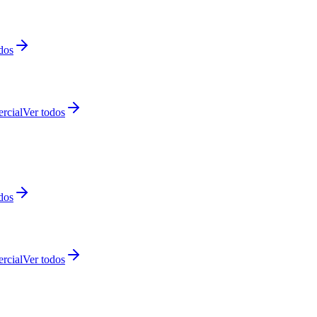
dos
rcial
Ver todos
dos
rcial
Ver todos