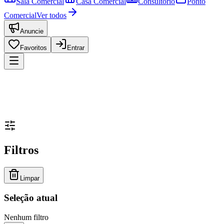
Sala Comercial
Casa Comercial
Consultório
Ponto
Comercial
Ver todos
Anuncie
Favoritos
Entrar
Filtros
Limpar
Seleção atual
Nenhum filtro