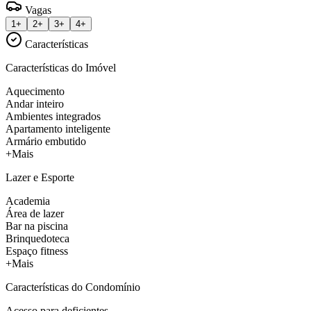
Vagas
1+
2+
3+
4+
Características
Características do Imóvel
Aquecimento
Andar inteiro
Ambientes integrados
Apartamento inteligente
Armário embutido
+Mais
Lazer e Esporte
Academia
Área de lazer
Bar na piscina
Brinquedoteca
Espaço fitness
+Mais
Características do Condomínio
Acesso para deficientes