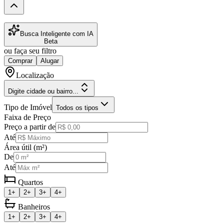
Busca Inteligente com IA
Beta
ou faça seu filtro
Comprar
Alugar
Localização
Digite cidade ou bairro...
Tipo de Imóvel
Todos os tipos
Faixa de Preço
Preço a partir de
Até
Área útil (m²)
De
Até
Quartos
1+
2+
3+
4+
Banheiros
1+
2+
3+
4+