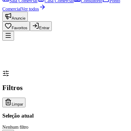
Sala Comercial
Casa Comercial
Consultório
Ponto
Comercial
Ver todos
Anuncie
Favoritos
Entrar
Filtros
Limpar
Seleção atual
Nenhum filtro