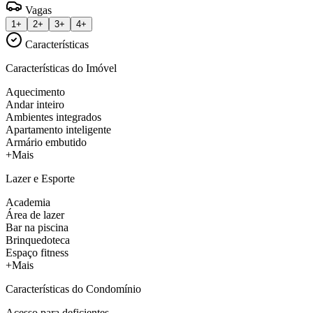
Vagas
1+
2+
3+
4+
Características
Características do Imóvel
Aquecimento
Andar inteiro
Ambientes integrados
Apartamento inteligente
Armário embutido
+Mais
Lazer e Esporte
Academia
Área de lazer
Bar na piscina
Brinquedoteca
Espaço fitness
+Mais
Características do Condomínio
Acesso para deficientes