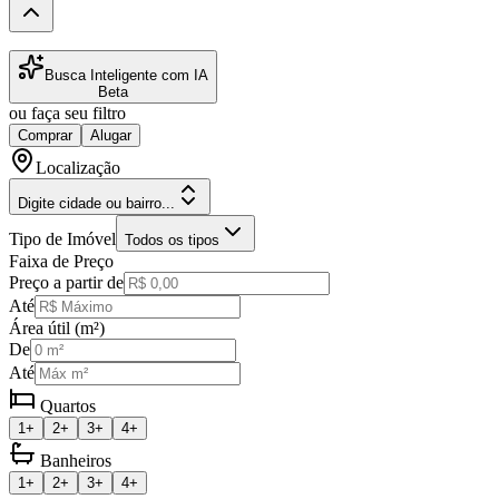
Busca Inteligente com IA
Beta
ou faça seu filtro
Comprar
Alugar
Localização
Digite cidade ou bairro...
Tipo de Imóvel
Todos os tipos
Faixa de Preço
Preço a partir de
Até
Área útil (m²)
De
Até
Quartos
1+
2+
3+
4+
Banheiros
1+
2+
3+
4+