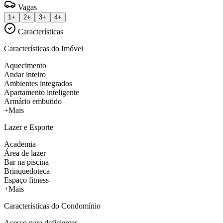
Vagas
1+
2+
3+
4+
Características
Características do Imóvel
Aquecimento
Andar inteiro
Ambientes integrados
Apartamento inteligente
Armário embutido
+Mais
Lazer e Esporte
Academia
Área de lazer
Bar na piscina
Brinquedoteca
Espaço fitness
+Mais
Características do Condomínio
Acesso para deficientes