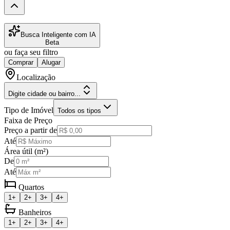
Busca Inteligente com IA
Beta
ou faça seu filtro
Comprar
Alugar
Localização
Digite cidade ou bairro...
Tipo de Imóvel
Todos os tipos
Faixa de Preço
Preço a partir de
Até
Área útil (m²)
De
Até
Quartos
1+
2+
3+
4+
Banheiros
1+
2+
3+
4+