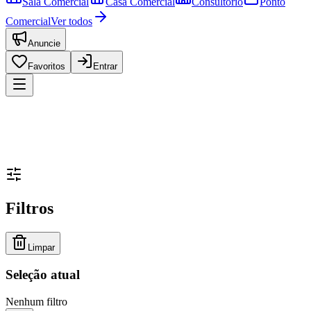
Sala Comercial
Casa Comercial
Consultório
Ponto
Comercial
Ver todos
Anuncie
Favoritos
Entrar
Filtros
Limpar
Seleção atual
Nenhum filtro