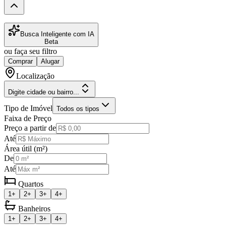
Busca Inteligente com IA
Beta
ou faça seu filtro
Comprar
Alugar
Localização
Digite cidade ou bairro...
Tipo de Imóvel
Todos os tipos
Faixa de Preço
Preço a partir de
Até
Área útil (m²)
De
Até
Quartos
1+
2+
3+
4+
Banheiros
1+
2+
3+
4+