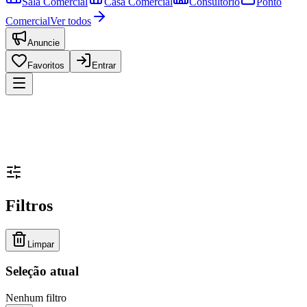
Sala Comercial
Casa Comercial
Consultório
Ponto
Comercial
Ver todos
Anuncie
Favoritos
Entrar
Filtros
Limpar
Seleção atual
Nenhum filtro