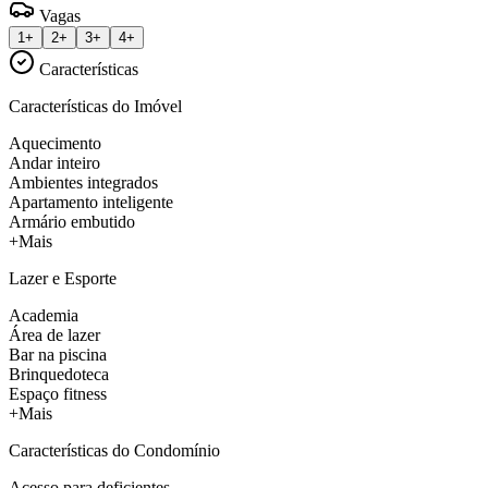
Vagas
1+
2+
3+
4+
Características
Características do Imóvel
Aquecimento
Andar inteiro
Ambientes integrados
Apartamento inteligente
Armário embutido
+Mais
Lazer e Esporte
Academia
Área de lazer
Bar na piscina
Brinquedoteca
Espaço fitness
+Mais
Características do Condomínio
Acesso para deficientes