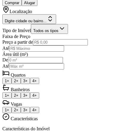
Comprar
Alugar
Localização
Digite cidade ou bairro...
Tipo de Imóvel
Todos os tipos
Faixa de Preço
Preço a partir de
Até
Área útil (m²)
De
Até
Quartos
1+
2+
3+
4+
Banheiros
1+
2+
3+
4+
Vagas
1+
2+
3+
4+
Características
Características do Imóvel