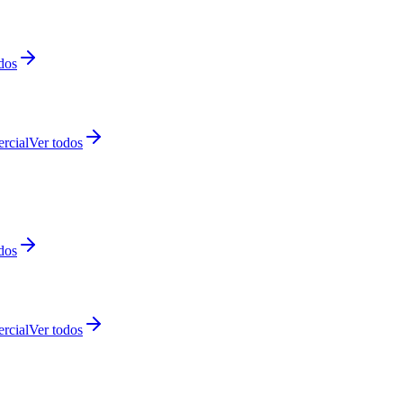
dos
rcial
Ver todos
dos
rcial
Ver todos