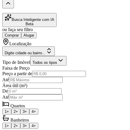
Busca Inteligente com IA
Beta
ou faça seu filtro
Comprar
Alugar
Localização
Digite cidade ou bairro...
Tipo de Imóvel
Todos os tipos
Faixa de Preço
Preço a partir de
Até
Área útil (m²)
De
Até
Quartos
1+
2+
3+
4+
Banheiros
1+
2+
3+
4+