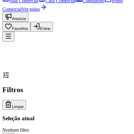
Sala Comercial
Casa Comercial
Consultório
Ponto
Comercial
Ver todos
Anuncie
Favoritos
Entrar
Filtros
Limpar
Seleção atual
Nenhum filtro