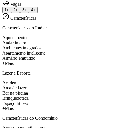
Vagas
1+
2+
3+
4+
Características
Características do Imóvel
Aquecimento
Andar inteiro
Ambientes integrados
Apartamento inteligente
Armário embutido
+Mais
Lazer e Esporte
Academia
Área de lazer
Bar na piscina
Brinquedoteca
Espaço fitness
+Mais
Características do Condomínio
Acesso para deficientes