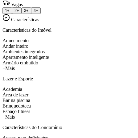
Vagas
1+
2+
3+
4+
Características
Características do Imóvel
Aquecimento
Andar inteiro
Ambientes integrados
Apartamento inteligente
Armário embutido
+Mais
Lazer e Esporte
Academia
Área de lazer
Bar na piscina
Brinquedoteca
Espaço fitness
+Mais
Características do Condomínio
Acesso para deficientes