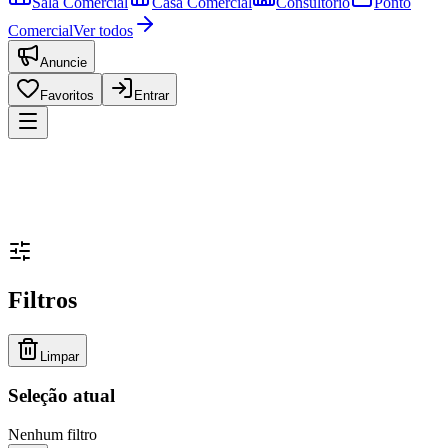
Sala Comercial
Casa Comercial
Consultório
Ponto
Comercial
Ver todos
Anuncie
Favoritos
Entrar
Filtros
Limpar
Seleção atual
Nenhum filtro