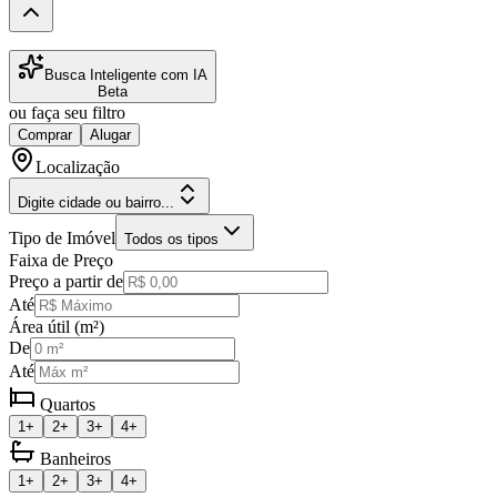
Busca Inteligente com IA
Beta
ou faça seu filtro
Comprar
Alugar
Localização
Digite cidade ou bairro...
Tipo de Imóvel
Todos os tipos
Faixa de Preço
Preço a partir de
Até
Área útil (m²)
De
Até
Quartos
1+
2+
3+
4+
Banheiros
1+
2+
3+
4+