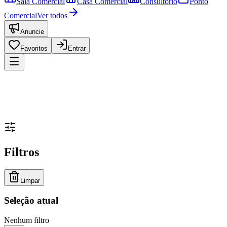
Sala Comercial
Casa Comercial
Consultório
Ponto
Comercial
Ver todos
Anuncie
Favoritos
Entrar
Filtros
Limpar
Seleção atual
Nenhum filtro