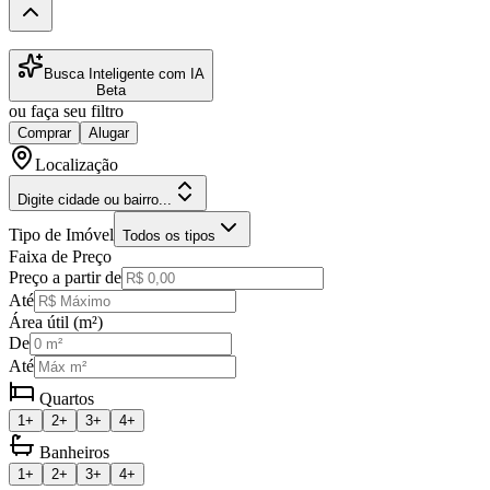
Busca Inteligente com IA
Beta
ou faça seu filtro
Comprar
Alugar
Localização
Digite cidade ou bairro...
Tipo de Imóvel
Todos os tipos
Faixa de Preço
Preço a partir de
Até
Área útil (m²)
De
Até
Quartos
1+
2+
3+
4+
Banheiros
1+
2+
3+
4+