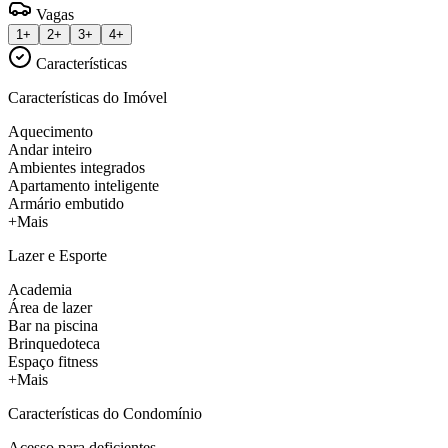
Vagas
1+
2+
3+
4+
Características
Características do Imóvel
Aquecimento
Andar inteiro
Ambientes integrados
Apartamento inteligente
Armário embutido
+Mais
Lazer e Esporte
Academia
Área de lazer
Bar na piscina
Brinquedoteca
Espaço fitness
+Mais
Características do Condomínio
Acesso para deficientes