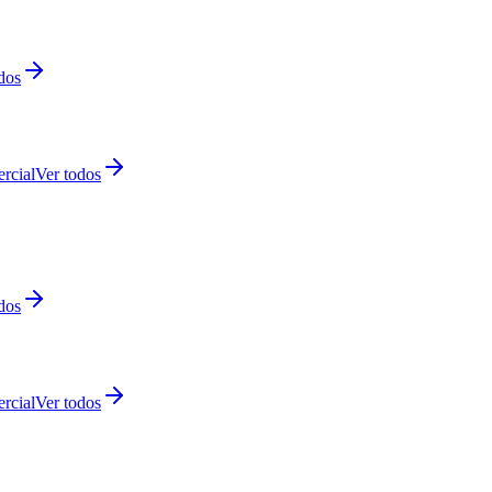
dos
rcial
Ver todos
dos
rcial
Ver todos