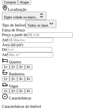
Comprar
Alugar
Localização
Digite cidade ou bairro...
Tipo de Imóvel
Todos os tipos
Faixa de Preço
Preço a partir de
Até
Área útil (m²)
De
Até
Quartos
1+
2+
3+
4+
Banheiros
1+
2+
3+
4+
Vagas
1+
2+
3+
4+
Características
Características do Imóvel