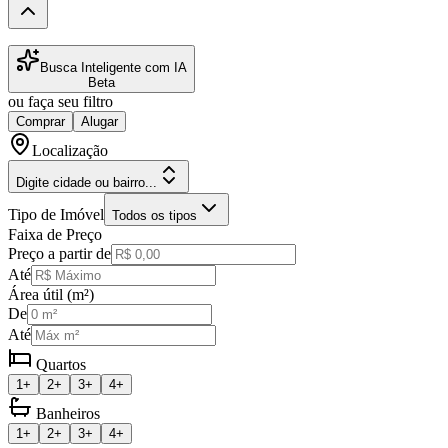
Busca Inteligente com IA
Beta
ou faça seu filtro
Comprar
Alugar
Localização
Digite cidade ou bairro...
Tipo de Imóvel
Todos os tipos
Faixa de Preço
Preço a partir de
Até
Área útil (m²)
De
Até
Quartos
1+
2+
3+
4+
Banheiros
1+
2+
3+
4+