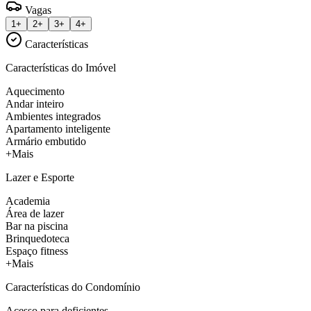
Vagas
1+
2+
3+
4+
Características
Características do Imóvel
Aquecimento
Andar inteiro
Ambientes integrados
Apartamento inteligente
Armário embutido
+Mais
Lazer e Esporte
Academia
Área de lazer
Bar na piscina
Brinquedoteca
Espaço fitness
+Mais
Características do Condomínio
Acesso para deficientes