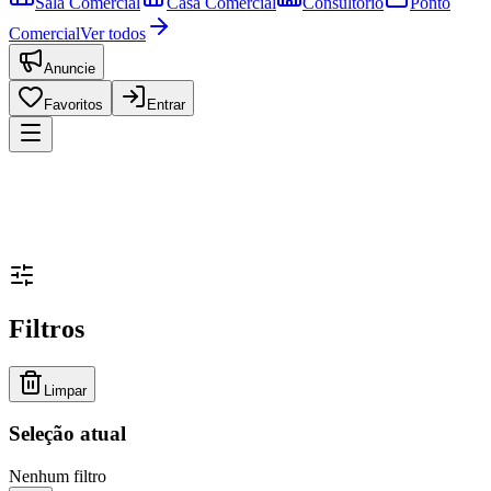
Sala Comercial
Casa Comercial
Consultório
Ponto
Comercial
Ver todos
Anuncie
Favoritos
Entrar
Filtros
Limpar
Seleção atual
Nenhum filtro