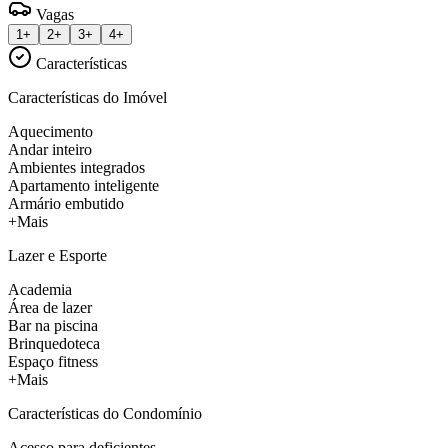
Vagas
1+
2+
3+
4+
Características
Características do Imóvel
Aquecimento
Andar inteiro
Ambientes integrados
Apartamento inteligente
Armário embutido
+Mais
Lazer e Esporte
Academia
Área de lazer
Bar na piscina
Brinquedoteca
Espaço fitness
+Mais
Características do Condomínio
Acesso para deficientes