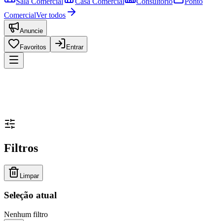
Sala Comercial
Casa Comercial
Consultório
Ponto
Comercial
Ver todos
Anuncie
Favoritos
Entrar
Filtros
Limpar
Seleção atual
Nenhum filtro