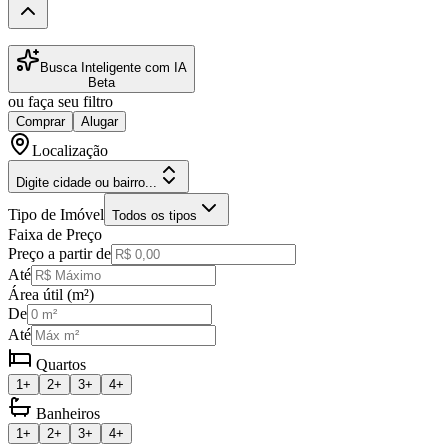
Busca Inteligente com IA
Beta
ou faça seu filtro
Comprar
Alugar
Localização
Digite cidade ou bairro...
Tipo de Imóvel
Todos os tipos
Faixa de Preço
Preço a partir de
Até
Área útil (m²)
De
Até
Quartos
1+
2+
3+
4+
Banheiros
1+
2+
3+
4+