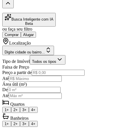
Busca Inteligente com IA
Beta
ou faça seu filtro
Comprar
Alugar
Localização
Digite cidade ou bairro...
Tipo de Imóvel
Todos os tipos
Faixa de Preço
Preço a partir de
Até
Área útil (m²)
De
Até
Quartos
1+
2+
3+
4+
Banheiros
1+
2+
3+
4+