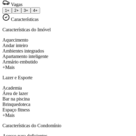
Vagas
1+
2+
3+
4+
Características
Características do Imóvel
Aquecimento
Andar inteiro
Ambientes integrados
Apartamento inteligente
Armário embutido
+Mais
Lazer e Esporte
Academia
Área de lazer
Bar na piscina
Brinquedoteca
Espaço fitness
+Mais
Características do Condomínio
Acesso para deficientes