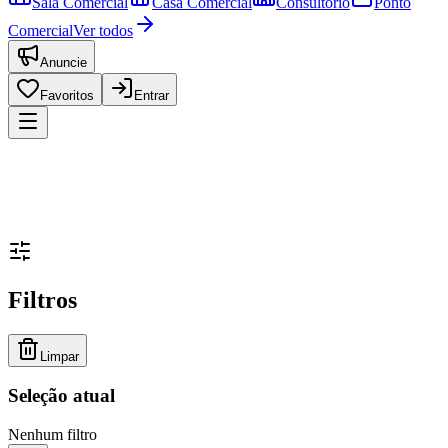
Sala Comercial
Casa Comercial
Consultório
Ponto
Comercial
Ver todos
Anuncie
Favoritos
Entrar
Filtros
Limpar
Seleção atual
Nenhum filtro