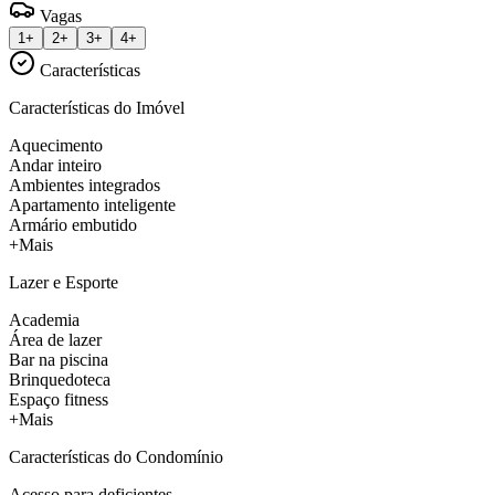
Vagas
1+
2+
3+
4+
Características
Características do Imóvel
Aquecimento
Andar inteiro
Ambientes integrados
Apartamento inteligente
Armário embutido
+Mais
Lazer e Esporte
Academia
Área de lazer
Bar na piscina
Brinquedoteca
Espaço fitness
+Mais
Características do Condomínio
Acesso para deficientes