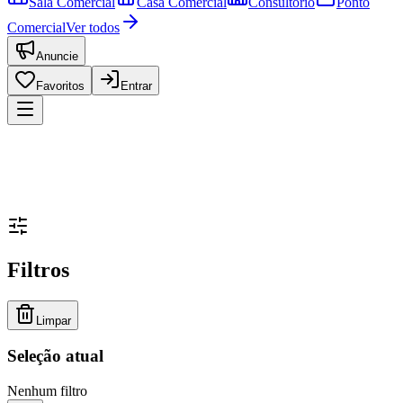
Sala Comercial
Casa Comercial
Consultório
Ponto
Comercial
Ver todos
Anuncie
Favoritos
Entrar
Filtros
Limpar
Seleção atual
Nenhum filtro