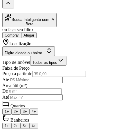
Busca Inteligente com IA
Beta
ou faça seu filtro
Comprar
Alugar
Localização
Digite cidade ou bairro...
Tipo de Imóvel
Todos os tipos
Faixa de Preço
Preço a partir de
Até
Área útil (m²)
De
Até
Quartos
1+
2+
3+
4+
Banheiros
1+
2+
3+
4+