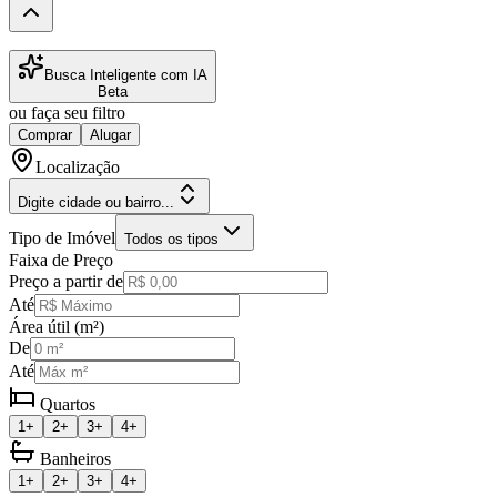
Busca Inteligente com IA
Beta
ou faça seu filtro
Comprar
Alugar
Localização
Digite cidade ou bairro...
Tipo de Imóvel
Todos os tipos
Faixa de Preço
Preço a partir de
Até
Área útil (m²)
De
Até
Quartos
1+
2+
3+
4+
Banheiros
1+
2+
3+
4+