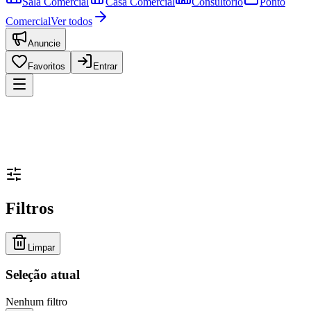
Sala Comercial
Casa Comercial
Consultório
Ponto
Comercial
Ver todos
Anuncie
Favoritos
Entrar
Filtros
Limpar
Seleção atual
Nenhum filtro