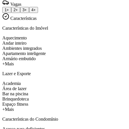
Vagas
1+
2+
3+
4+
Características
Características do Imóvel
Aquecimento
Andar inteiro
Ambientes integrados
Apartamento inteligente
Armário embutido
+Mais
Lazer e Esporte
Academia
Área de lazer
Bar na piscina
Brinquedoteca
Espaço fitness
+Mais
Características do Condomínio
Acesso para deficientes