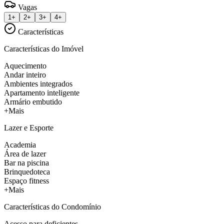
Vagas
1+
2+
3+
4+
Características
Características do Imóvel
Aquecimento
Andar inteiro
Ambientes integrados
Apartamento inteligente
Armário embutido
+Mais
Lazer e Esporte
Academia
Área de lazer
Bar na piscina
Brinquedoteca
Espaço fitness
+Mais
Características do Condomínio
Acesso para deficientes