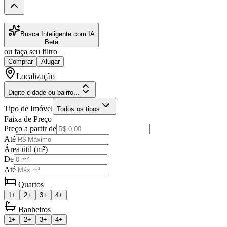
Busca Inteligente com IA
Beta
ou faça seu filtro
Comprar
Alugar
Localização
Digite cidade ou bairro...
Tipo de Imóvel
Todos os tipos
Faixa de Preço
Preço a partir de
Até
Área útil (m²)
De
Até
Quartos
1+
2+
3+
4+
Banheiros
1+
2+
3+
4+