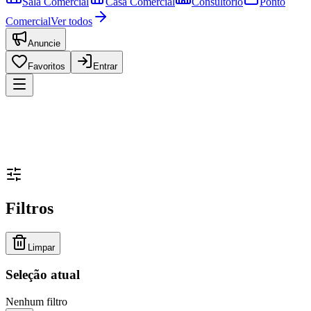
Sala Comercial
Casa Comercial
Consultório
Ponto
Comercial
Ver todos
Anuncie
Favoritos
Entrar
Filtros
Limpar
Seleção atual
Nenhum filtro