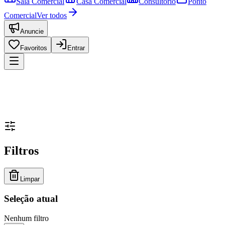
Sala Comercial
Casa Comercial
Consultório
Ponto
Comercial
Ver todos
Anuncie
Favoritos
Entrar
Filtros
Limpar
Seleção atual
Nenhum filtro