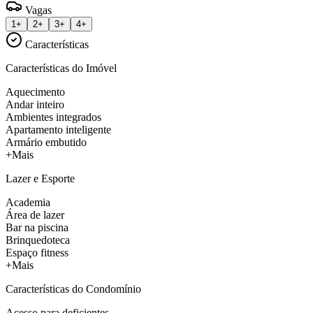
Vagas
1+
2+
3+
4+
Características
Características do Imóvel
Aquecimento
Andar inteiro
Ambientes integrados
Apartamento inteligente
Armário embutido
+Mais
Lazer e Esporte
Academia
Área de lazer
Bar na piscina
Brinquedoteca
Espaço fitness
+Mais
Características do Condomínio
Acesso para deficientes