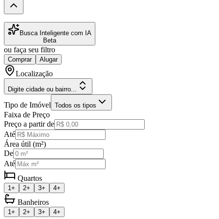
Busca Inteligente com IA
Beta
ou faça seu filtro
Comprar
Alugar
Localização
Digite cidade ou bairro...
Tipo de Imóvel
Todos os tipos
Faixa de Preço
Preço a partir de
Até
Área útil (m²)
De
Até
Quartos
1+
2+
3+
4+
Banheiros
1+
2+
3+
4+