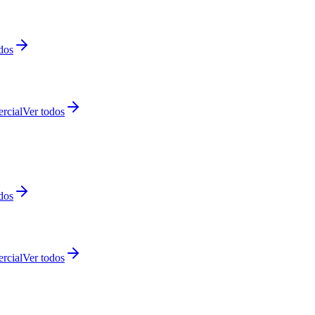
dos
rcial
Ver todos
dos
rcial
Ver todos