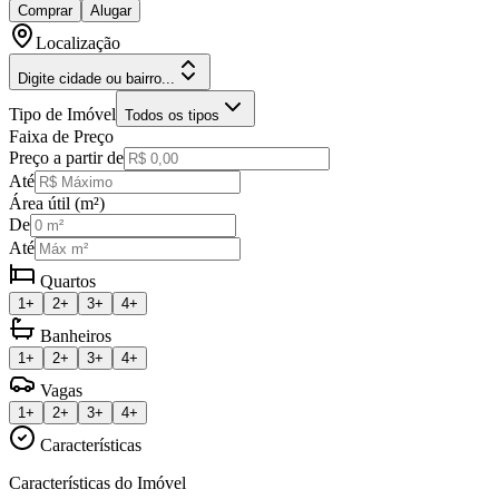
Comprar
Alugar
Localização
Digite cidade ou bairro...
Tipo de Imóvel
Todos os tipos
Faixa de Preço
Preço a partir de
Até
Área útil (m²)
De
Até
Quartos
1+
2+
3+
4+
Banheiros
1+
2+
3+
4+
Vagas
1+
2+
3+
4+
Características
Características do Imóvel