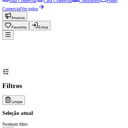
Sala Comercial
Casa Comercial
Consultório
Ponto
Comercial
Ver todos
Anuncie
Favoritos
Entrar
Filtros
Limpar
Seleção atual
Nenhum filtro