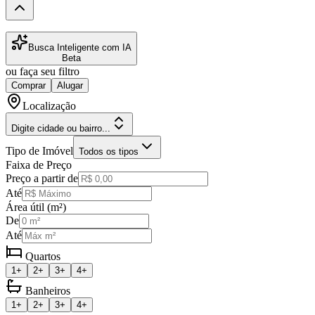
Busca Inteligente com IA
Beta
ou faça seu filtro
Comprar
Alugar
Localização
Digite cidade ou bairro...
Tipo de Imóvel
Todos os tipos
Faixa de Preço
Preço a partir de
Até
Área útil (m²)
De
Até
Quartos
1+
2+
3+
4+
Banheiros
1+
2+
3+
4+