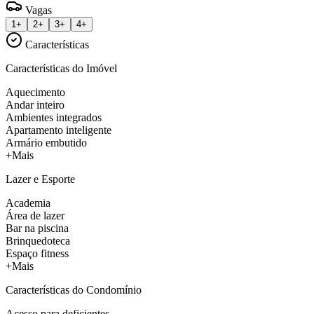
Vagas
1+
2+
3+
4+
Características
Características do Imóvel
Aquecimento
Andar inteiro
Ambientes integrados
Apartamento inteligente
Armário embutido
+Mais
Lazer e Esporte
Academia
Área de lazer
Bar na piscina
Brinquedoteca
Espaço fitness
+Mais
Características do Condomínio
Acesso para deficientes