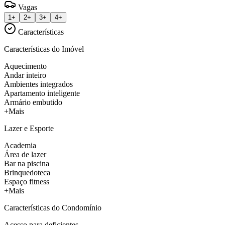
Vagas
1+
2+
3+
4+
Características
Características do Imóvel
Aquecimento
Andar inteiro
Ambientes integrados
Apartamento inteligente
Armário embutido
+Mais
Lazer e Esporte
Academia
Área de lazer
Bar na piscina
Brinquedoteca
Espaço fitness
+Mais
Características do Condomínio
Acesso para deficientes