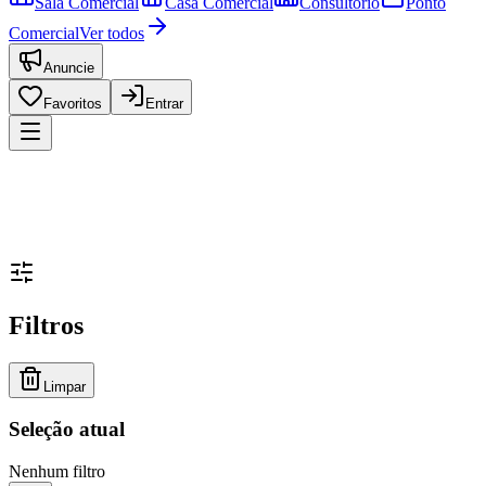
Sala Comercial
Casa Comercial
Consultório
Ponto
Comercial
Ver todos
Anuncie
Favoritos
Entrar
Filtros
Limpar
Seleção atual
Nenhum filtro