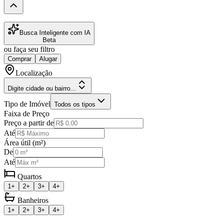
Busca Inteligente com IA
Beta
ou faça seu filtro
Comprar
Alugar
Localização
Digite cidade ou bairro...
Tipo de Imóvel
Todos os tipos
Faixa de Preço
Preço a partir de
Até
Área útil (m²)
De
Até
Quartos
1+
2+
3+
4+
Banheiros
1+
2+
3+
4+