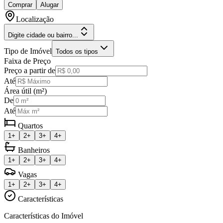
Comprar
Alugar
Localização
Digite cidade ou bairro...
Tipo de Imóvel
Todos os tipos
Faixa de Preço
Preço a partir de
Até
Área útil (m²)
De
Até
Quartos
1+
2+
3+
4+
Banheiros
1+
2+
3+
4+
Vagas
1+
2+
3+
4+
Características
Características do Imóvel