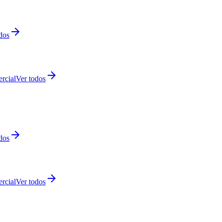
dos
rcial
Ver todos
dos
rcial
Ver todos