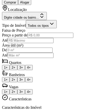
Comprar
Alugar
Localização
Digite cidade ou bairro...
Tipo de Imóvel
Todos os tipos
Faixa de Preço
Preço a partir de
Até
Área útil (m²)
De
Até
Quartos
1+
2+
3+
4+
Banheiros
1+
2+
3+
4+
Vagas
1+
2+
3+
4+
Características
Características do Imóvel