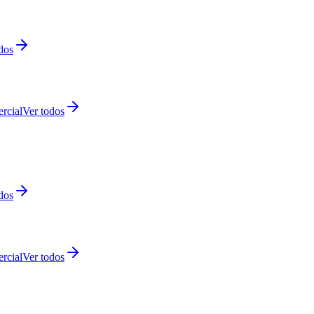
dos
rcial
Ver todos
dos
rcial
Ver todos