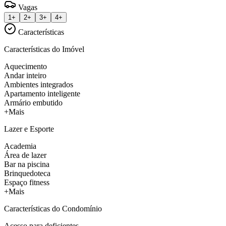
Vagas
1+
2+
3+
4+
Características
Características do Imóvel
Aquecimento
Andar inteiro
Ambientes integrados
Apartamento inteligente
Armário embutido
+Mais
Lazer e Esporte
Academia
Área de lazer
Bar na piscina
Brinquedoteca
Espaço fitness
+Mais
Características do Condomínio
Acesso para deficientes