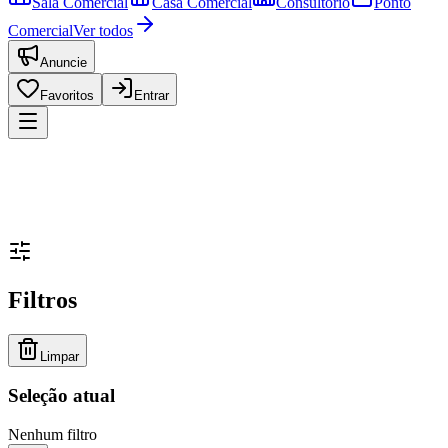
Sala Comercial
Casa Comercial
Consultório
Ponto
Comercial
Ver todos
Anuncie
Favoritos
Entrar
Filtros
Limpar
Seleção atual
Nenhum filtro