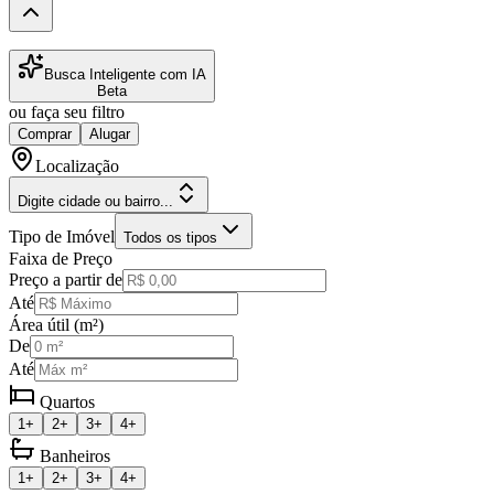
Busca Inteligente com IA
Beta
ou faça seu filtro
Comprar
Alugar
Localização
Digite cidade ou bairro...
Tipo de Imóvel
Todos os tipos
Faixa de Preço
Preço a partir de
Até
Área útil (m²)
De
Até
Quartos
1+
2+
3+
4+
Banheiros
1+
2+
3+
4+