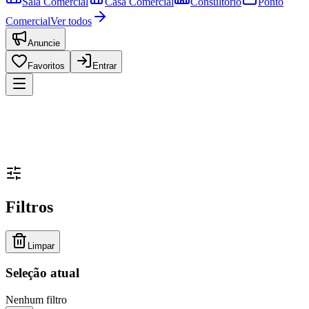
Sala Comercial
Casa Comercial
Consultório
Ponto
Comercial
Ver todos
Anuncie
Favoritos
Entrar
Filtros
Limpar
Seleção atual
Nenhum filtro