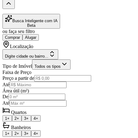
Busca Inteligente com IA
Beta
ou faça seu filtro
Comprar
Alugar
Localização
Digite cidade ou bairro...
Tipo de Imóvel
Todos os tipos
Faixa de Preço
Preço a partir de
Até
Área útil (m²)
De
Até
Quartos
1+
2+
3+
4+
Banheiros
1+
2+
3+
4+