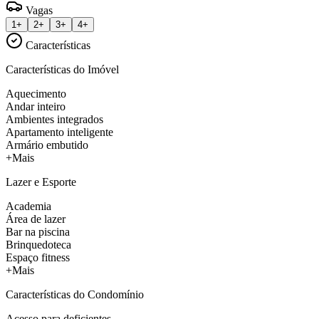
Vagas
1+
2+
3+
4+
Características
Características do Imóvel
Aquecimento
Andar inteiro
Ambientes integrados
Apartamento inteligente
Armário embutido
+Mais
Lazer e Esporte
Academia
Área de lazer
Bar na piscina
Brinquedoteca
Espaço fitness
+Mais
Características do Condomínio
Acesso para deficientes