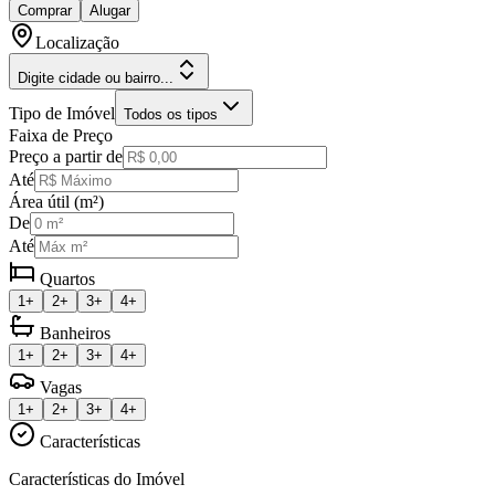
Comprar
Alugar
Localização
Digite cidade ou bairro...
Tipo de Imóvel
Todos os tipos
Faixa de Preço
Preço a partir de
Até
Área útil (m²)
De
Até
Quartos
1+
2+
3+
4+
Banheiros
1+
2+
3+
4+
Vagas
1+
2+
3+
4+
Características
Características do Imóvel