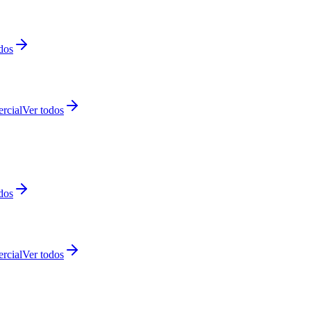
dos
rcial
Ver todos
dos
rcial
Ver todos