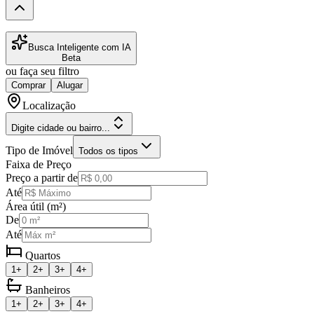
Busca Inteligente com IA
Beta
ou faça seu filtro
Comprar
Alugar
Localização
Digite cidade ou bairro...
Tipo de Imóvel
Todos os tipos
Faixa de Preço
Preço a partir de
Até
Área útil (m²)
De
Até
Quartos
1+
2+
3+
4+
Banheiros
1+
2+
3+
4+