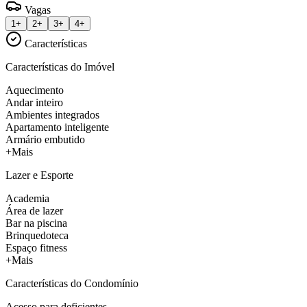
Vagas
1+
2+
3+
4+
Características
Características do Imóvel
Aquecimento
Andar inteiro
Ambientes integrados
Apartamento inteligente
Armário embutido
+Mais
Lazer e Esporte
Academia
Área de lazer
Bar na piscina
Brinquedoteca
Espaço fitness
+Mais
Características do Condomínio
Acesso para deficientes