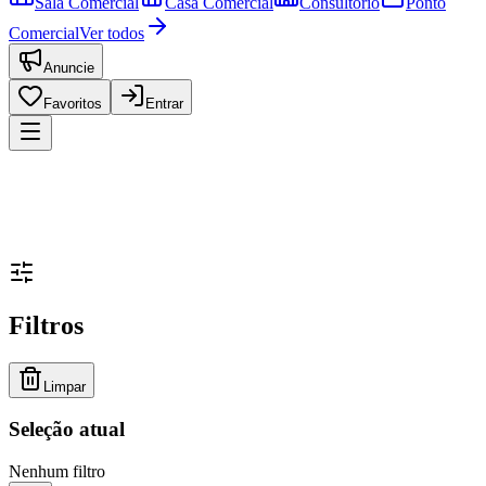
Sala Comercial
Casa Comercial
Consultório
Ponto
Comercial
Ver todos
Anuncie
Favoritos
Entrar
Filtros
Limpar
Seleção atual
Nenhum filtro