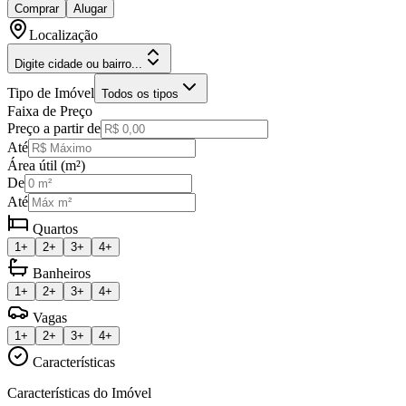
Comprar
Alugar
Localização
Digite cidade ou bairro...
Tipo de Imóvel
Todos os tipos
Faixa de Preço
Preço a partir de
Até
Área útil (m²)
De
Até
Quartos
1+
2+
3+
4+
Banheiros
1+
2+
3+
4+
Vagas
1+
2+
3+
4+
Características
Características do Imóvel