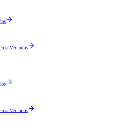
dos
rcial
Ver todos
dos
rcial
Ver todos