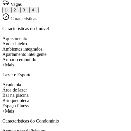
Vagas
1+
2+
3+
4+
Características
Características do Imóvel
Aquecimento
Andar inteiro
Ambientes integrados
Apartamento inteligente
Armário embutido
+Mais
Lazer e Esporte
Academia
Área de lazer
Bar na piscina
Brinquedoteca
Espaço fitness
+Mais
Características do Condomínio
Acesso para deficientes