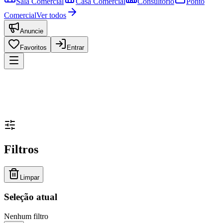
Sala Comercial
Casa Comercial
Consultório
Ponto
Comercial
Ver todos
Anuncie
Favoritos
Entrar
Filtros
Limpar
Seleção atual
Nenhum filtro