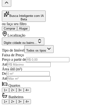
Busca Inteligente com IA
Beta
ou faça seu filtro
Comprar
Alugar
Localização
Digite cidade ou bairro...
Tipo de Imóvel
Todos os tipos
Faixa de Preço
Preço a partir de
Até
Área útil (m²)
De
Até
Quartos
1+
2+
3+
4+
Banheiros
1+
2+
3+
4+