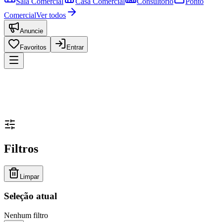
Sala Comercial
Casa Comercial
Consultório
Ponto
Comercial
Ver todos
Anuncie
Favoritos
Entrar
Filtros
Limpar
Seleção atual
Nenhum filtro