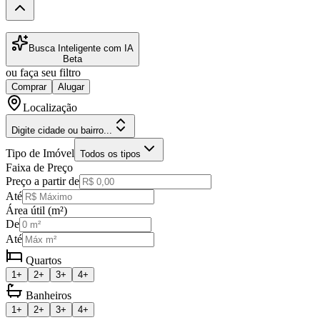
Busca Inteligente com IA
Beta
ou faça seu filtro
Comprar
Alugar
Localização
Digite cidade ou bairro...
Tipo de Imóvel
Todos os tipos
Faixa de Preço
Preço a partir de
Até
Área útil (m²)
De
Até
Quartos
1+
2+
3+
4+
Banheiros
1+
2+
3+
4+