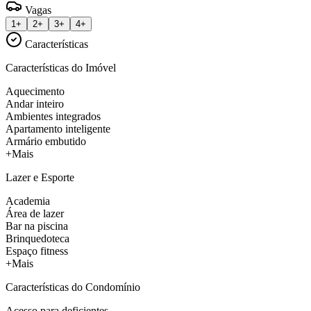
Vagas
1+
2+
3+
4+
Características
Características do Imóvel
Aquecimento
Andar inteiro
Ambientes integrados
Apartamento inteligente
Armário embutido
+Mais
Lazer e Esporte
Academia
Área de lazer
Bar na piscina
Brinquedoteca
Espaço fitness
+Mais
Características do Condomínio
Acesso para deficientes